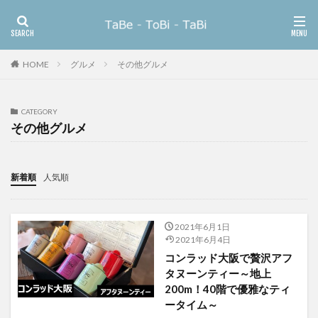
WEB
デザイン
SEO
HOME
グルメ
その他グルメ
カテゴリー
CATEGORY
その他グルメ
検索
新着順
人気順
2021年6月1日
2021年6月4日
コンラッド大阪で贅沢アフ
タヌーンティー～地上
200m！40階で優雅なティ
ータイム～